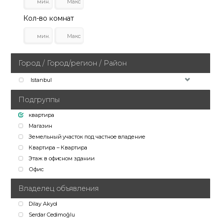
Кол-во комнат
Город / Город/регион / Район
Istanbul
Подгруппы
квартира
Магазин
Земельный участок под частное владение
Квартира – Квартира
Этаж в офисном здании
Офис
Владелец объявления
Dilay Akyol
Serdar Cedimoğlu