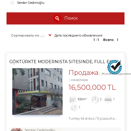
Serdar Cedimoğlu
Поиск
Сортировать по.....:
Дата последнего обновления
1 - 1
Всего:
1
GÖKTÜRKTE MODERNISTA SITESINDE, FULL EŞYALI
LÜKS 2+1 DAIRE
Продажа
Жилая недвижи
квартира
16,500,000 TL
100m²
2
1
1
Turkey Istanbul / Eyüpsultan
/ Göktü
Serdar Cedimoğlu