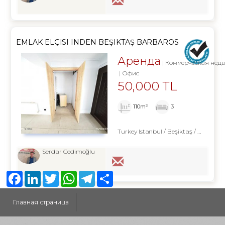
EMLAK ELÇISI INDEN BEŞIKTAŞ BARBAROS
BULVARINDA ŞAHANE OFIS
Аренда
Коммерческая нед
Офис
50,000 TL
110m²
3
Turkey Istanbul / Beşiktaş
/ Abbasağa
Serdar Cedimoğlu
Facebook
LinkedIn
Twitter
WhatsApp
Telegram
Share
Главная страница