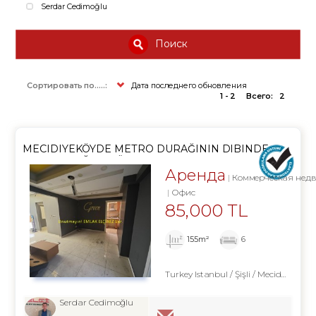
Serdar Cedimoğlu
Поиск
Сортировать по.....:
Дата последнего обновления
1 - 2
Всего:
2
MECIDIYEKÖYDE METRO DURAĞININ DIBINDE
TABELA DEĞERI YÜKSEK
Аренда
Коммерческая нед
Офис
85,000 TL
155m²
6
Turkey Istanbul / Şişli
/ Mecidiyeköy
Serdar Cedimoğlu