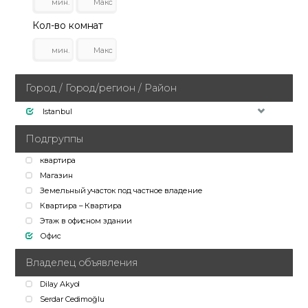
Кол-во комнат
Город / Город/регион / Район
Istanbul
Подгруппы
квартира
Магазин
Земельный участок под частное владение
Квартира – Квартира
Этаж в офисном здании
Офис
Владелец объявления
Dilay Akyol
Serdar Cedimoğlu