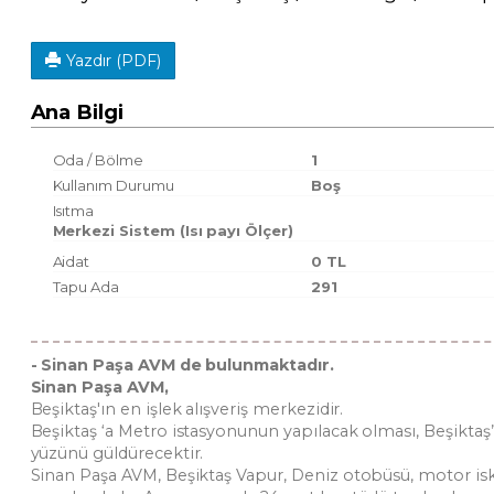
Yazdır (PDF)
Ana Bilgi
Oda / Bölme
1
Kullanım Durumu
Boş
Isıtma
Merkezi Sistem (Isı payı Ölçer)
Aidat
0 TL
Tapu Ada
291
- Sinan Paşa AVM de bulunmaktadır.
Sinan Paşa AVM,
Beşiktaş'ın en işlek alışveriş merkezidir.
Beşiktaş ‘a Metro istasyonunun yapılacak olması, Beşiktaş’
yüzünü güldürecektir.
Sinan Paşa AVM, Beşiktaş Vapur, Deniz otobüsü, motor is