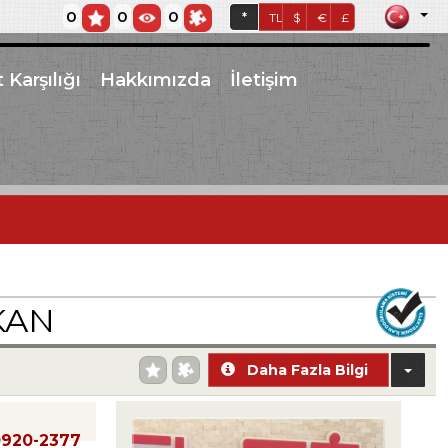
0
0
0
*
TL
$
€
£
 Karşılığı
Hakkımızda
İletişim
KAN
Daha Fazla Bilgi
0920-2377