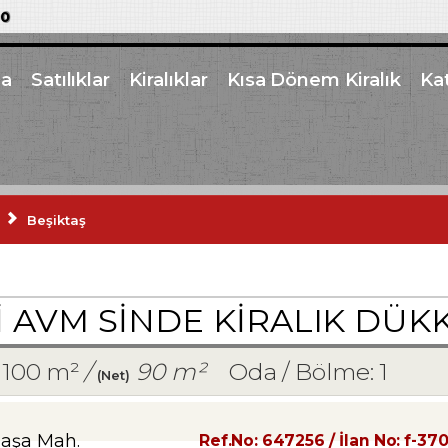
00
a
Satılıklar
Kiralıklar
Kısa Dönem Kiralık
Kat
Beşiktaş
LI AVM SINDE KIRALIK DÜK
100 m²
/
90 m²
Oda / Bölme: 1
(Net)
paşa Mah.
Ref.No:
647256
/ İlan No:
f-37