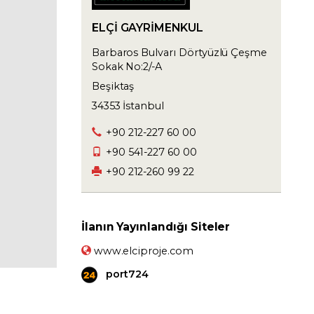
ELÇİ GAYRİMENKUL
Barbaros Bulvarı Dörtyüzlü Çeşme
Sokak No:2/-A
Beşiktaş
34353 İstanbul
+90 212-227 60 00
+90 541-227 60 00
+90 212-260 99 22
İlanın Yayınlandığı Siteler
www.elciproje.com
port724