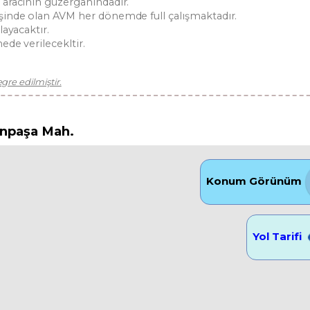
 aracının güzergahındadır.
şinde olan AVM her dönemde full çalışmaktadır.
ayacaktır.
ede verilecekltir.
re edilmiştir.
anpaşa Mah.
Konum Görünüm
Yol Tarifi