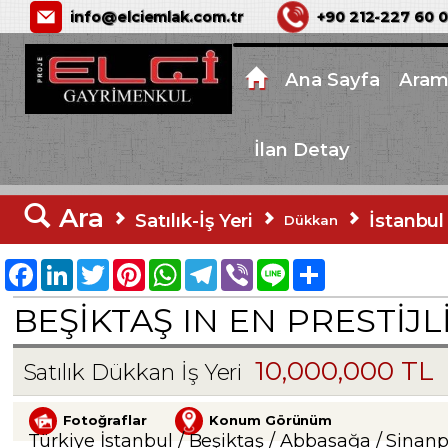
ELÇİ GAYRİMENKUL
info@elciemlak.com.tr
+90 212-227 60 
Ana Sayfa
Aram
İlan Detay
Ara
Satılık-İş Yeri
İstanbul
Dükkan
Facebook
LinkedIn
Twitter
Pinterest
WhatsApp
Telegram
Viber
Line
Share
BEŞIKTAŞ IN EN PRESTIJ
10,000,000 TL
Satılık Dükkan İş Yeri
Fotoğraflar
Konum Görünüm
Türkiye İstanbul / Beşiktaş
/ Abbasağa
/ Sinan