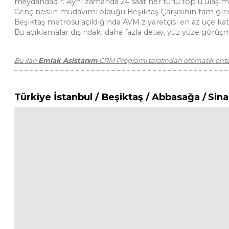
meydandadır. Aynı zamanda 24 saat her türlü toplu ulaşım
Genç neslin müdavimi olduğu Beşiktaş Çarşısının tam giri
Beşiktaş metrosu açıldığında AVM ziyaretçisi en az üçe katl
Bu açıklamalar dışındaki daha fazla detay, yüz yüze görüşm
Bu ilan
Emlak Asistanım
CRM Programı tarafından otomatik enteg
Türkiye İstanbul / Beşiktaş
/ Abbasağa
/ Sin