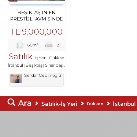
BEŞIKTAŞ IN EN
PRESTIJLI AVM SINDE
YATIRIMLIK GÖZDE
TL
9,000,000
DÜKKAN
60m²
2
Satılık
İş Yeri
Dükkan
İstanbul
Beşiktaş
Sinanpaşa Mah.
Serdar Cedimoğlu
Ara
Satılık-İş Yeri
İstanbul
Dükkan