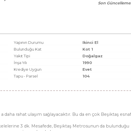
Son Güncelleme
Yapının Durumu
Ikinci El
Bulunduğu Kat
Kot 1
Yakıt Tipi
Doğalgaz
İnşa Yılı
1990
Krediye Uygun
Evet
Tapu - Parsel
104
 a daha rahat ulaşım sağlayacaktır. Bu da en çok Beşiktaş esnaf
kelelerine 3 dk. Mesafede, Beşiktaş Metrosunun da bulunduğu