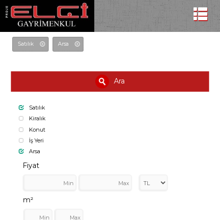
Satılık
Arsa
Ara
Satılık
Kiralık
Konut
İş Yeri
Arsa
Fiyat
m²