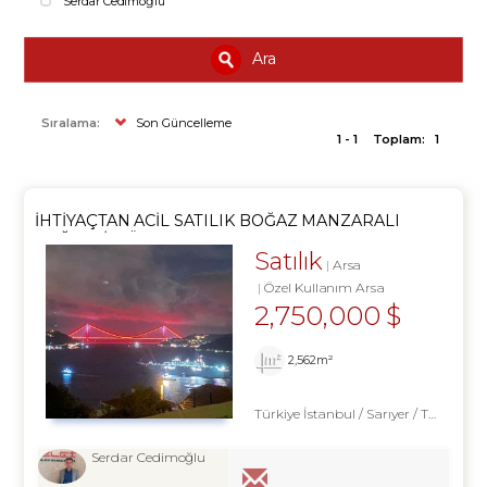
Serdar Cedimoğlu
Ara
Sıralama:
Son Güncelleme
1 - 1
Toplam:
1
İHTIYAÇTAN ACIL SATILIK BOĞAZ MANZARALI
DEĞERLI MÜLK
Satılık
Arsa
Özel Kullanım Arsa
2,750,000 $
2,562m²
Türkiye İstanbul / Sarıyer
/ Tarabya
Serdar Cedimoğlu