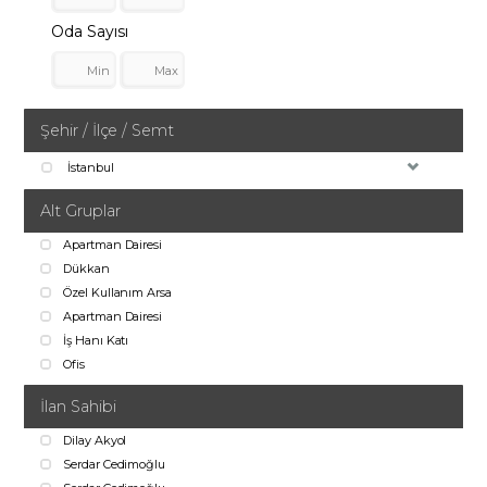
Oda Sayısı
Şehir / İlçe / Semt
İstanbul
Alt Gruplar
Apartman Dairesi
Dükkan
Özel Kullanım Arsa
Apartman Dairesi
İş Hanı Katı
Ofis
İlan Sahibi
Dilay Akyol
Serdar Cedimoğlu