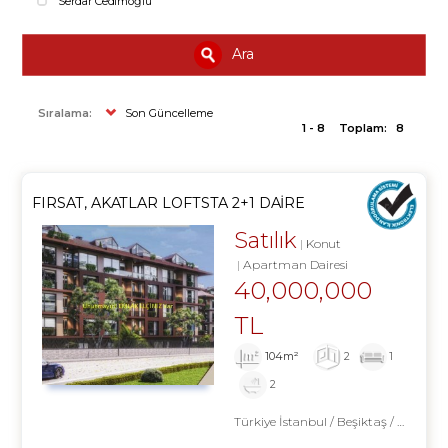
Serdar Cedimoğlu
Ara
Sıralama:
Son Güncelleme
1 - 8
Toplam:
8
FIRSAT, AKATLAR LOFTSTA 2+1 DAIRE
Satılık
Konut
Apartman Dairesi
40,000,000
TL
104m²
2
1
2
Türkiye İstanbul / Beşiktaş
/ Akatlar