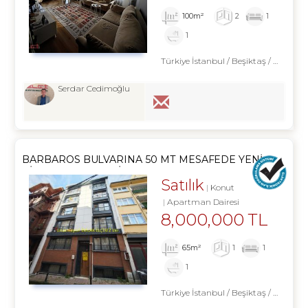
100m²
2
1
1
Türkiye İstanbul / Beşiktaş
/ Abbasağa
Serdar Cedimoğlu
BARBAROS BULVARINA 50 MT MESAFEDE YENI
BINADA FIRSAT DAIRE
Satılık
Konut
Apartman Dairesi
8,000,000 TL
65m²
1
1
1
Türkiye İstanbul / Beşiktaş
/ Abbasağa