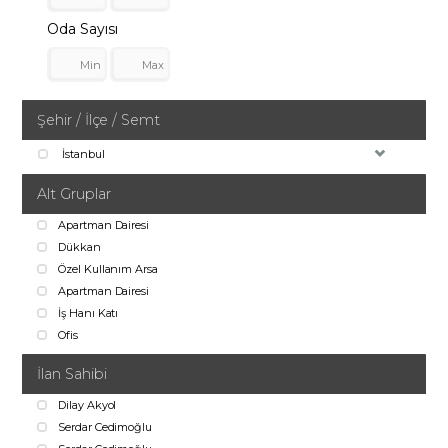
Oda Sayısı
Şehir / İlçe / Semt
İstanbul
Alt Gruplar
Apartman Dairesi
Dükkan
Özel Kullanım Arsa
Apartman Dairesi
İş Hanı Katı
Ofis
İlan Sahibi
Dilay Akyol
Serdar Cedimoğlu