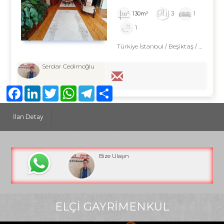
130m²
3
1
1
Türkiye İstanbul / Beşiktaş
/ Abbasağa
Serdar Cedimoğlu
Facebook
LinkedIn
Twitter
WhatsApp
Telegram
Share
İlan Detay
Bize Ulaşın
ELÇİ GAYRİMENKUL