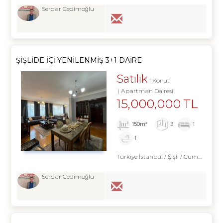
Serdar Cedimoğlu
ŞIŞLIDE İÇI YENILENMIŞ 3+1 DAIRE
Satılık
Konut
Apartman Dairesi
15,000,000 TL
150m²
3
1
1
Türkiye İstanbul / Şişli
/ Cumhuriyet
Serdar Cedimoğlu