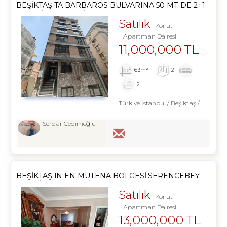
BEŞIKTAŞ TA BARBAROS BULVARINA 50 MT DE 2+1
KELEPIR SIFIR DAIRE
Satılık
Konut
Apartman Dairesi
11,000,000 TL
63m²
2
1
2
Türkiye İstanbul / Beşiktaş
/ Abbasağa
Serdar Cedimoğlu
BEŞIKTAŞ IN EN MUTENA BÖLGESI SERENCEBEY
DE MÜKEMMEL DAIRE
Satılık
Konut
Apartman Dairesi
13,000,000 TL