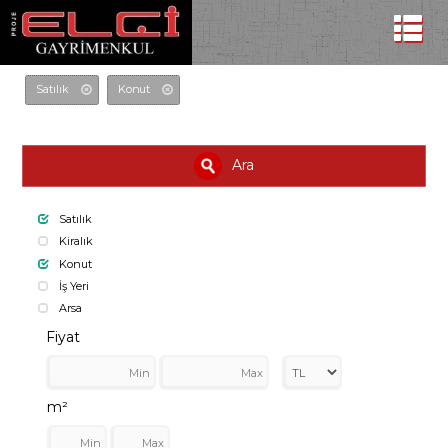
Satılık
Konut
Ara
Satılık
Kiralık
Konut
İş Yeri
Arsa
Fiyat
m²