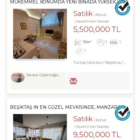
MÜKEMMEL KONUMDA YENI BINADA YÜKSEK KIRA
GETIRI EŞYALI 1+1 DAIRE
Satılık
Konut
Apartman Dairesi
5,500,000 TL
70m²
1
1
1
Türkiye İstanbul / Beşiktaş
/ Abbasağa
Serdar Cedimoğlu
BEŞIKTAŞ IN EN GÜZEL MEVKISINDE, MANZARALI
YATIRIMLIK DAIRESI
Satılık
Konut
Apartman Dairesi
9,500,000 TL