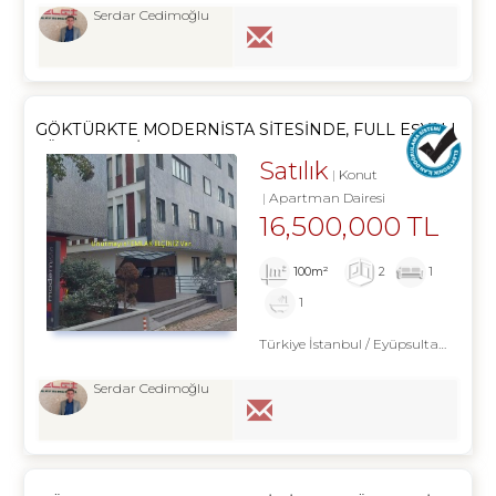
Serdar Cedimoğlu
GÖKTÜRKTE MODERNISTA SITESINDE, FULL EŞYALI
LÜKS 2+1 DAIRE
Satılık
Konut
Apartman Dairesi
16,500,000 TL
100m²
2
1
1
Türkiye İstanbul / Eyüpsultan
/ Gökt
Serdar Cedimoğlu