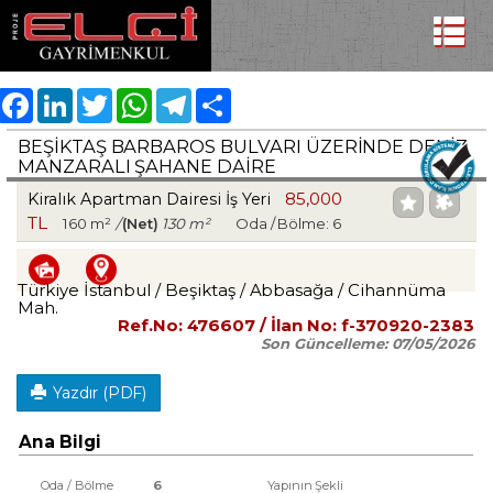
Facebook
LinkedIn
Twitter
WhatsApp
Telegram
Share
BEŞIKTAŞ BARBAROS BULVARI ÜZERINDE DENIZ
MANZARALI ŞAHANE DAIRE
85,000
Kiralık Apartman Dairesi İş Yeri
TL
160 m²
/
(Net)
130 m²
Oda / Bölme: 6
Türkiye İstanbul / Beşiktaş
/ Abbasağa
/ Cihannüma
Mah.
Ref.No:
476607
/ İlan No:
f-370920-2383
Son Güncelleme:
07/05/2026
Yazdır (PDF)
Ana Bilgi
Oda / Bölme
6
Yapının Şekli