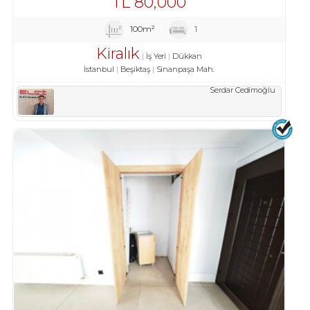
TL
80,000
100m²
1
Kiralık
İş Yeri
Dükkan
İstanbul
Beşiktaş
Sinanpaşa Mah.
Serdar Cedimoğlu