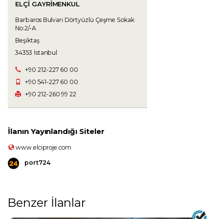
ELÇİ GAYRİMENKUL
Barbaros Bulvarı Dörtyüzlü Çeşme Sokak
No:2/-A
Beşiktaş
34353 İstanbul
+90 212-227 60 00
+90 541-227 60 00
+90 212-260 99 22
İlanın Yayınlandığı Siteler
www.elciproje.com
port724
Benzer İlanlar