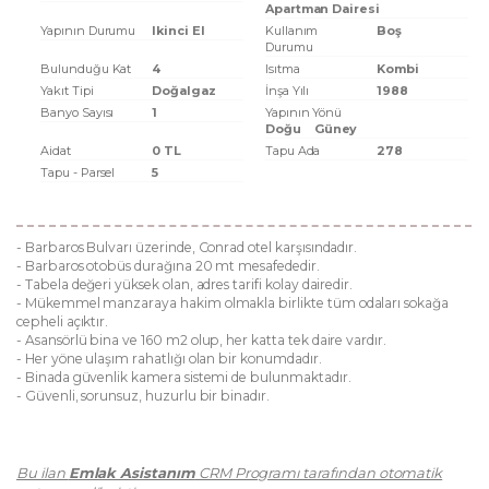
Apartman Dairesi
Yapının Durumu
Ikinci El
Kullanım
Boş
Durumu
Bulunduğu Kat
4
Isıtma
Kombi
Yakıt Tipi
Doğalgaz
İnşa Yılı
1988
Banyo Sayısı
1
Yapının Yönü
Doğu
Güney
Aidat
0 TL
Tapu Ada
278
Tapu - Parsel
5
- Barbaros Bulvarı üzerinde, Conrad otel karşısındadır.
- Barbaros otobüs durağına 20 mt mesafededir.
- Tabela değeri yüksek olan, adres tarifi kolay dairedir.
- Mükemmel manzaraya hakim olmakla birlikte tüm odaları sokağa
cepheli açıktır.
- Asansörlü bina ve 160 m2 olup, her katta tek daire vardır.
- Her yöne ulaşım rahatlığı olan bir konumdadır.
- Binada güvenlik kamera sistemi de bulunmaktadır.
- Güvenli, sorunsuz, huzurlu bir binadır.
Bu ilan
Emlak Asistanım
CRM Programı tarafından otomatik