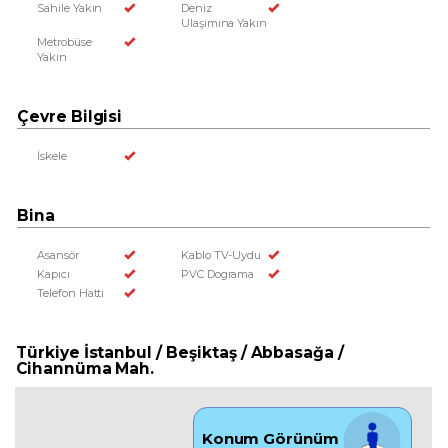
Sahile Yakın
Deniz
Ulaşımına Yakın
Metrobüse
Yakın
Çevre Bilgisi
İskele
Bina
Asansör
Kablo TV-Uydu
Kapıcı
PVC Dograma
Telefon Hattı
Türkiye İstanbul / Beşiktaş
/ Abbasağa
/
Cihannüma Mah.
Konum Görünüm