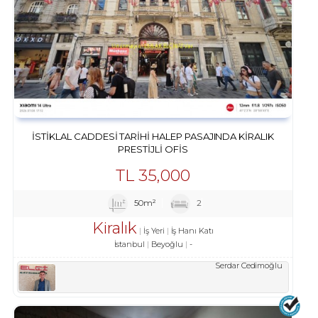
İSTIKLAL CADDESI TARIHI HALEP PASAJINDA KIRALIK
PRESTIJLI OFIS
TL
35,000
50m²
2
Kiralık
İş Yeri
İş Hanı Katı
İstanbul
Beyoğlu
-
Serdar Cedimoğlu