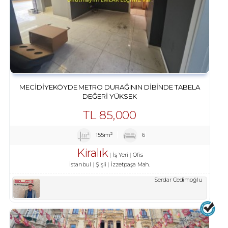
MECIDIYEKÖYDE METRO DURAĞININ DIBINDE TABELA
DEĞERI YÜKSEK
TL
85,000
155m²
6
Kiralık
İş Yeri
Ofis
İstanbul
Şişli
İzzetpaşa Mah.
Serdar Cedimoğlu