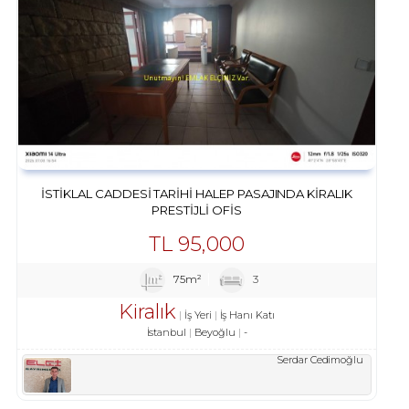
İSTIKLAL CADDESI TARIHI HALEP PASAJINDA KIRALIK
PRESTIJLI OFIS
TL
95,000
75m²
3
Kiralık
İş Yeri
İş Hanı Katı
İstanbul
Beyoğlu
-
Serdar Cedimoğlu