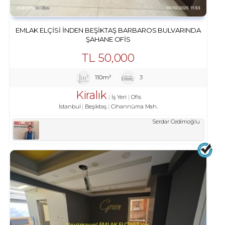
EMLAK ELÇISI INDEN BEŞIKTAŞ BARBAROS BULVARINDA
ŞAHANE OFIS
TL
50,000
110m²
3
Kiralık
İş Yeri
Ofis
İstanbul
Beşiktaş
Cihannüma Mah.
Serdar Cedimoğlu