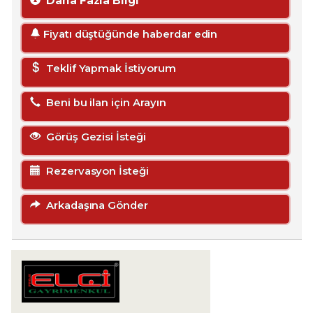
Daha Fazla Bilgi
Fiyatı düştüğünde haberdar edin
Teklif Yapmak İstiyorum
Beni bu ilan için Arayın
Görüş Gezisi İsteği
Rezervasyon İsteği
Arkadaşına Gönder