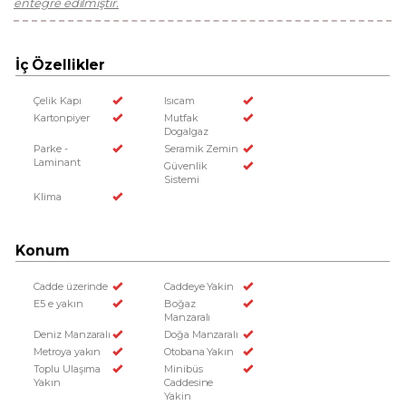
entegre edilmiştir.
İç Özellikler
Çelik Kapı
Isıcam
Kartonpiyer
Mutfak
Dogalgaz
Parke -
Seramik Zemin
Laminant
Güvenlik
Sistemi
Klima
Konum
Cadde üzerinde
Caddeye Yakin
E5 e yakın
Boğaz
Manzaralı
Deniz Manzaralı
Doğa Manzaralı
Metroya yakın
Otobana Yakın
Toplu Ulaşıma
Minibüs
Yakın
Caddesine
Yakin