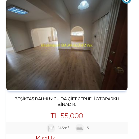
BEŞIKTAŞ BALMUMCU DA ÇIFT CEPHELI OTOPARKLI
BINADIR.
TL
55,000
145m²
5
Kiralık