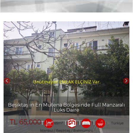
Beşiktaş ın En Prestijli AVM sinde Kiralık Dükkan
TL
80,000
100m²
1
Türkiye İstanbul / Beşiktaş
/
Abbasağa