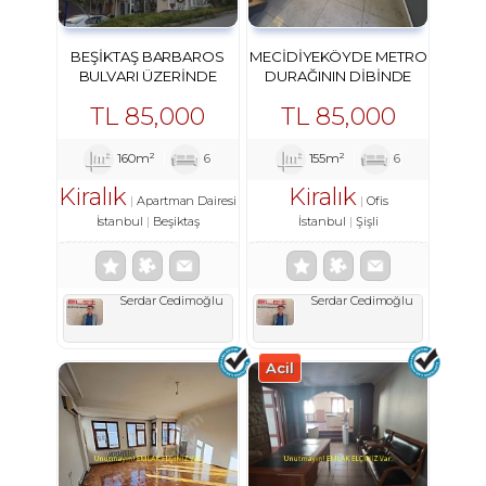
BEŞIKTAŞ BARBAROS
MECIDIYEKÖYDE METRO
BULVARI ÜZERINDE
DURAĞININ DIBINDE
DENIZ MANZARALI
TABELA DEĞERI YÜKSEK
TL
85,000
TL
85,000
ŞAHANE DAIRE
160m²
6
155m²
6
Kiralık
Kiralık
Apartman Dairesi
Ofis
İstanbul
Beşiktaş
İstanbul
Şişli
Serdar Cedimoğlu
Serdar Cedimoğlu
Acil