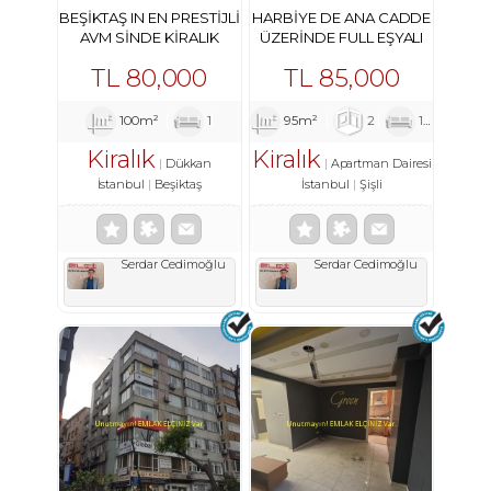
BEŞIKTAŞ IN EN PRESTIJLI
HARBIYE DE ANA CADDE
AVM SINDE KIRALIK
ÜZERINDE FULL EŞYALI
DÜKKAN
DAIRE
TL
80,000
TL
85,000
100m²
1
95m²
2
1
1
Kiralık
Kiralık
Dükkan
Apartman Dairesi
İstanbul
Beşiktaş
İstanbul
Şişli
Serdar Cedimoğlu
Serdar Cedimoğlu