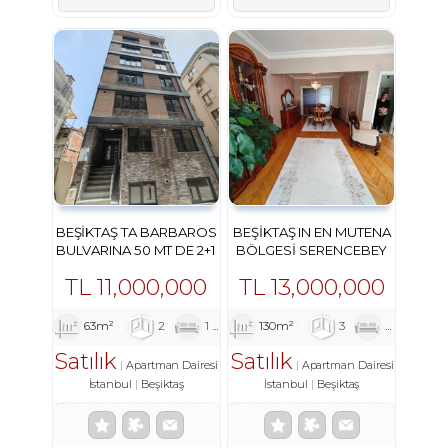
BEŞIKTAŞ TA BARBAROS
BEŞIKTAŞ IN EN MUTENA
BULVARINA 50 MT DE 2+1
BÖLGESI SERENCEBEY
KELEPIR SIFIR DAIRE
DE MÜKEMMEL DAIRE
TL
11,000,000
TL
13,000,000
63m²
2
1
2
130m²
3
1
1
Satılık
Satılık
Apartman Dairesi
Apartman Dairesi
İstanbul
Beşiktaş
İstanbul
Beşiktaş