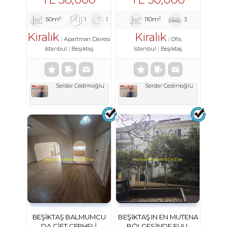
50m²
1
1
110m²
3
Kiralık
Kiralık
Apartman Dairesi
Ofis
İstanbul
Beşiktaş
İstanbul
Beşiktaş
Serdar Cedimoğlu
Serdar Cedimoğlu
BEŞIKTAŞ BALMUMCU
BEŞIKTAŞ IN EN MUTENA
DA ÇIFT CEPHELI
BÖLGESINDE FULL