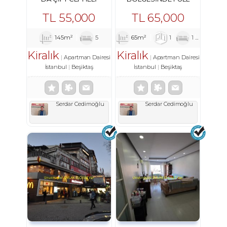
OTOPARKLI BINADIR.
MANZARALI LÜKS DAIRE
TL
55,000
TL
65,000
145m²
5
65m²
1
1
1
Kiralık
Kiralık
Apartman Dairesi
Apartman Dairesi
İstanbul
Beşiktaş
İstanbul
Beşiktaş
Serdar Cedimoğlu
Serdar Cedimoğlu