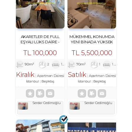
AKARETLER DE FULL
MÜKEMMEL KONUMDA
EŞYALI LÜKS DAIRE -
YENI BINADA YÜKSEK
LUXURY APARTMENT IN
KIRA GETIRI EŞYALI 1+1
TL
100,000
TL
5,500,000
DAIRE
90m²
2
1
1
70m²
1
1
1
Kiralık
Satılık
Apartman Dairesi
Apartman Dairesi
İstanbul
Beşiktaş
İstanbul
Beşiktaş
Serdar Cedimoğlu
Serdar Cedimoğlu