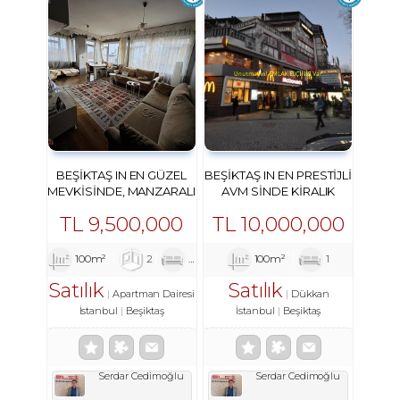
BEŞIKTAŞ IN EN GÜZEL
BEŞIKTAŞ IN EN PRESTIJLI
MEVKISINDE, MANZARALI
AVM SINDE KIRALIK
YATIRIMLIK DAIRESI
DÜKKAN
TL
9,500,000
TL
10,000,000
100m²
2
1
1
100m²
1
Satılık
Satılık
Apartman Dairesi
Dükkan
İstanbul
Beşiktaş
İstanbul
Beşiktaş
Serdar Cedimoğlu
Serdar Cedimoğlu