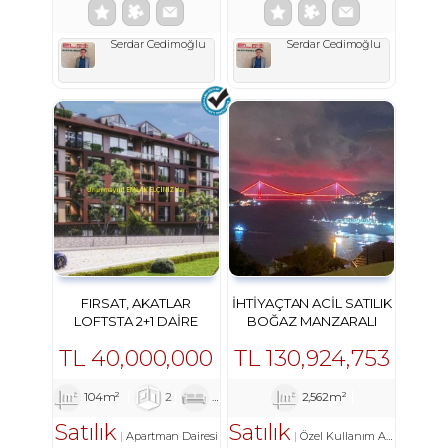
Serdar Cedimoğlu
Serdar Cedimoğlu
FIRSAT, AKATLAR
İHTIYAÇTAN ACIL SATILIK
LOFTSTA 2+1 DAIRE
BOĞAZ MANZARALI
DEĞERLI MÜLK
TL
40,000,000
TL
130,924,753
104m²
2
1
2
2,562m²
Satılık
Satılık
Apartman Dairesi
Özel Kullanım Arsa