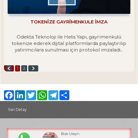
TOKENIZE GAYRIMENKULE İMZA
Odekta Teknoloji ile Helis Yapı, gayrimenkulü
tokenize ederek dijital platformlarda paylaştırılıp
yatırımcılara sunulması için protokol imzaladı...
1
2
Facebook
LinkedIn
Twitter
WhatsApp
Telegram
Share
İlan Detay
Bize Ulaşın