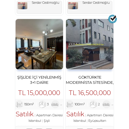
Serdar Cedimoğlu
Serdar Cedimoğlu
ŞIŞLIDE İÇI YENILENMIŞ
GÖKTÜRKTE
3+1 DAIRE
MODERNISTA SITESINDE,
FULL EŞYALI LÜKS 2+1
TL
15,000,000
TL
16,500,000
DAIRE
150m²
3
1
1
100m²
2
1
1
Satılık
Satılık
Apartman Dairesi
Apartman Dairesi
İstanbul
Şişli
İstanbul
Eyüpsultan