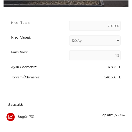
Kredi Tutarı:
Kredi Vadesi:
Faiz Oranı:
Aylık Ödemeniz:
4.505
TL
Toplam Ödemeniz:
540.556
TL
İstatistikler
Toplam:9,551,567
Bugün:732