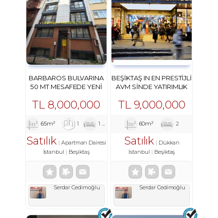
BARBAROS BULVARINA
BEŞIKTAŞ IN EN PRESTIJLI
50 MT MESAFEDE YENI
AVM SINDE YATIRIMLIK
BINADA FIRSAT DAIRE
GÖZDE DÜKKAN
TL
8,000,000
TL
9,000,000
65m²
1
1
1
60m²
2
Satılık
Satılık
Apartman Dairesi
Dükkan
İstanbul
Beşiktaş
İstanbul
Beşiktaş
Serdar Cedimoğlu
Serdar Cedimoğlu