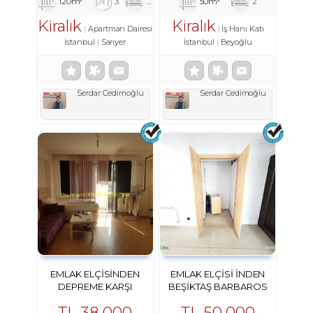
120m²
3
1
1
50m²
2
Kiralık
Kiralık
Apartman Dairesi
İş Hanı Katı
İstanbul
Sarıyer
İstanbul
Beyoğlu
Serdar Cedimoğlu
Serdar Cedimoğlu
EMLAK ELÇISINDEN
EMLAK ELÇISI INDEN
DEPREME KARŞI
BEŞIKTAŞ BARBAROS
GÜVENLI, YENI BINADA
BULVARINDA ŞAHANE
TL
38,000
TL
50,000
KIRALIK
OFIS