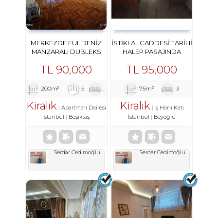
MERKEZDE FUL DENIZ
İSTIKLAL CADDESI TARIHI
MANZARALI DUBLEKS
HALEP PASAJINDA
DAIRE
KIRALIK PRESTIJLI OFIS
TL
90,000
TL
95,000
200m²
5
1
2
75m²
3
Kiralık
Kiralık
Apartman Dairesi
İş Hanı Katı
İstanbul
Beşiktaş
İstanbul
Beyoğlu
Serdar Cedimoğlu
Serdar Cedimoğlu