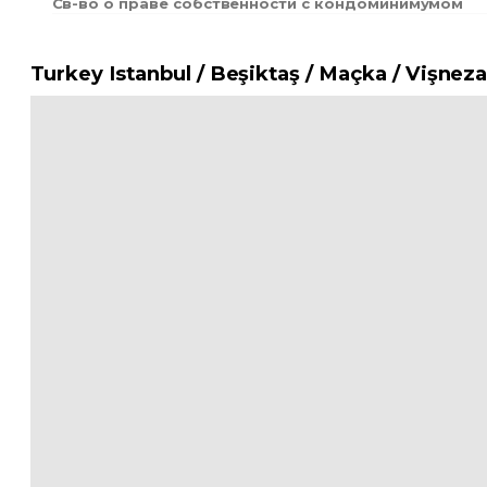
Св-во о праве собственности с кондоминимумом
Turkey Istanbul / Beşiktaş
/ Maçka
/ Vişnez