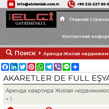
info@elciemlak.com.tr
+90 212-227 60 
Главная страни
Контактная инфор
Поиск
Аренда-Жилая недвижим
Facebook
LinkedIn
Twitter
Pinterest
WhatsApp
Telegram
Viber
Line
Share
AKARETLER DE FULL EŞY
Аренда квартира Жилая недвижимо
+ 1