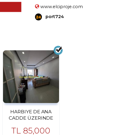
www.elciproje.com
port724
HARBIYE DE ANA
CADDE ÜZERINDE
FULL EŞYALI DAIRE
TL
85,000