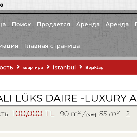
00
ца
Поиск
Продается
Аренда
Аренда
мация
Главная страница
ость
Istanbul
квартира
Beşiktaş
ALI LÜKS DAIRE -LUXURY 
100,000 TL
90 m²
/
85 m²
2
сть
(Net)