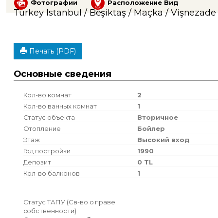
Фотографии
Расположение Вид
Turkey Istanbul / Beşiktaş
/ Maçka
/ Vişnezade
Печать (PDF)
Основные сведения
Кол-во комнат
2
Кол-во ванных комнат
1
Статус объекта
Вторичное
Отопление
Бойлер
Этаж
Высокий вход
Год постройки
1990
Депозит
0 TL
Кол-во балконов
1
Статус ТАПУ (Св-во о праве
собственности)