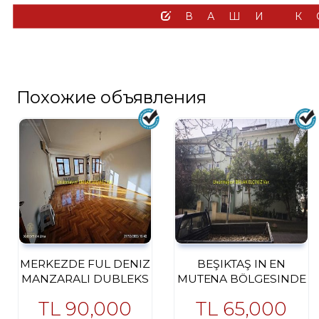
ВАШИ К
Похожие объявления
MERKEZDE FUL DENIZ
BEŞIKTAŞ IN EN
MANZARALI DUBLEKS
MUTENA BÖLGESINDE
DAIRE
FULL MANZARALI
TL
90,000
TL
65,000
LÜKS DAIRE