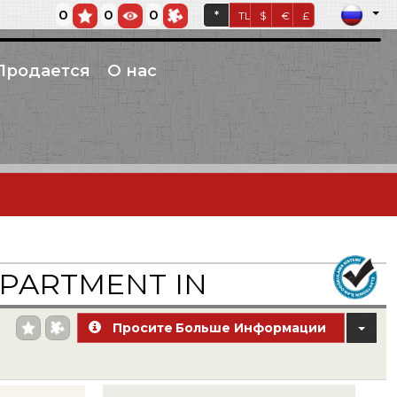
0
0
0
*
TL
$
€
£
Продается
О нас
APARTMENT IN
Просите Больше Информации