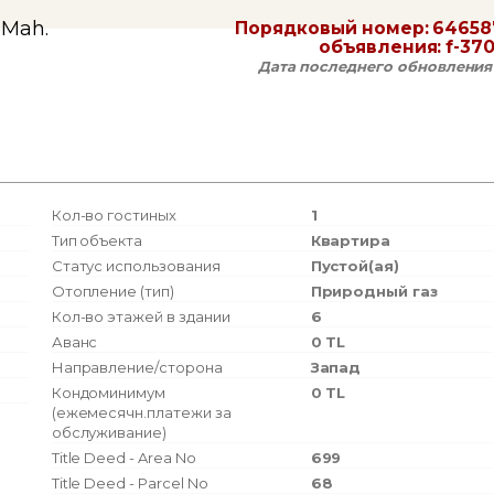
 Mah.
Порядковый номер:
64658
объявления:
f-37
Дата последнего обновления
Кол-во гостиных
1
Тип объекта
Квартира
Статус использования
Пустой(ая)
Отопление (тип)
Природный газ
Кол-во этажей в здании
6
Аванс
0 TL
Направление/сторона
Запад
Кондоминимум
0 TL
(ежемесячн.платежи за
обслуживание)
Title Deed - Area No
699
Title Deed - Parcel No
68