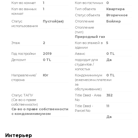
Кол-во комнат
1
Кол-во гостиных
0
Кол-во ванных
1
Тип объекта
Квартира
комнат
Статус объекта
Вторичное
Статус
Пустой(ая)
Отопление
Бойлер
использования
Отопление
(тип)
Природный газ
Этаж
2
Кол-во этажей в
5
здании
Год постройки
2019
Аванс
0 TL
Депозит
0 TL
подходит для
Да
студентов /
холостых
Направление/
Юг
Кондоминимум
0 TL
сторона
(ежемесячн.платежи
за
обслуживание)
Статус ТАПУ
Title Deed - Area
352
(Св-во о праве
No
собственности)
Title Deed -
11
Св-во о праве собственности
Parcel No
с кондоминимумом
Да
Интерьер