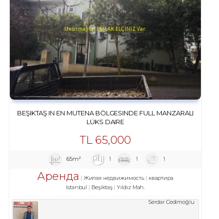
BEŞIKTAŞ IN EN MUTENA BÖLGESINDE FULL MANZARALI
LÜKS DAIRE
TL
65,000
65m²
1
1
1
Аренда
Жилая недвижимость
квартира
Istanbul
Beşiktaş
Yıldız Mah.
Serdar Cedimoğlu