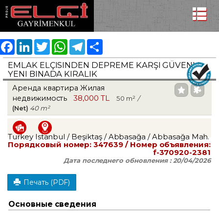
Facebook
LinkedIn
Twitter
WhatsApp
Telegram
Share
EMLAK ELÇISINDEN DEPREME KARŞI GÜVENLI,
YENI BINADA KIRALIK
Аренда квартира Жилая
38,000 TL
недвижимость
50 m²
/
(Net)
40 m²
Turkey Istanbul / Beşiktaş
/ Abbasağa
/ Abbasağa Mah.
Порядковый номер:
347639
/ Номер объявления:
f-370920-2381
Дата последнего обновления :
20/04/2026
Печать (PDF)
Основные сведения