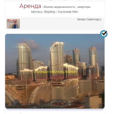
Аренда
Жилая недвижимость
квартира
Istanbul
Beşiktaş
Vişnezade Mah.
Serdar Cedimoğlu