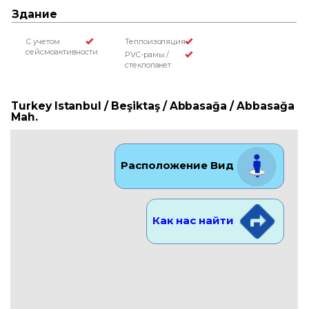
Здание
С учетом
Теплоизоляция
сейсмоактивности
PVC-рамы /
стеклопакет
Turkey Istanbul / Beşiktaş
/ Abbasağa
/ Abbasağa
Mah.
Расположение Вид
Как нас найти