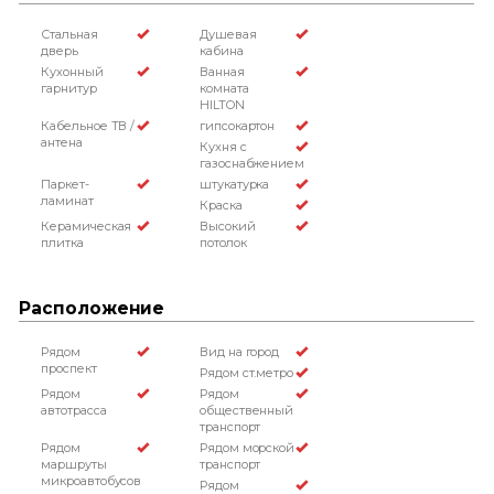
Стальная
Душевая
дверь
кабина
Кухонный
Ванная
гарнитур
комната
HILTON
Кабельное ТВ /
гипсокартон
антена
Кухня с
газоснабжением
Паркет-
штукатурка
ламинат
Краска
Керамическая
Высокий
плитка
потолок
Расположение
Рядом
Вид на город
проспект
Рядом ст.метро
Рядом
Рядом
автотрасса
общественный
транспорт
Рядом
Рядом морской
маршруты
транспорт
микроавтобусов
Рядом