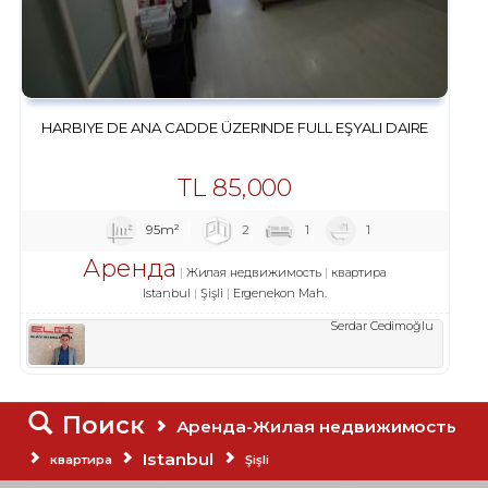
HARBIYE DE ANA CADDE ÜZERINDE FULL EŞYALI DAIRE
TL
85,000
95m²
2
1
1
Аренда
Жилая недвижимость
квартира
Istanbul
Şişli
Ergenekon Mah.
Serdar Cedimoğlu
Поиск
Аренда-Жилая недвижимость
Istanbul
квартира
Şişli