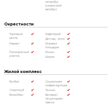
метробус
(скоростной
автобус)
Окрестности
Торговый
Кафетерий
центр
Дет.сад - ясли
Маркет
Игровая
площадка
Полицейский
Рынок
участок
Школа
Жилой комплекс
Футбол
Социальная
инфраструктура
Спортклуб
Теннис
Волейбол
Беговая /
пешеходная
трасса