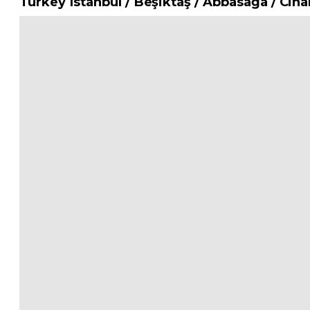
Turkey Istanbul / Beşiktaş
/ Abbasağa
/ Cih