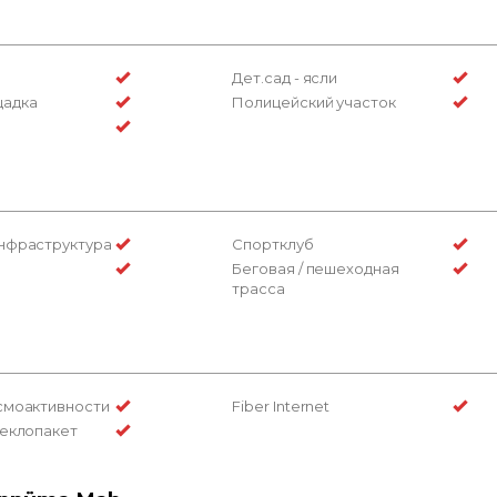
Дет.сад - ясли
щадка
Полицейский участок
нфраструктура
Спортклуб
Беговая / пешеходная
трасса
смоактивности
Fiber Internet
теклопакет