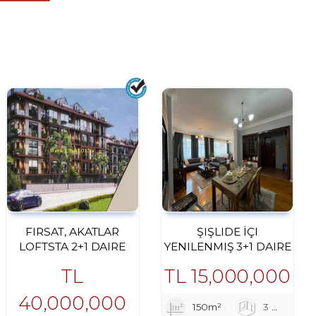
FIRSAT, AKATLAR
ŞIŞLIDE İÇI
LOFTSTA 2+1 DAIRE
YENILENMIŞ 3+1 DAIRE
TL
TL
15,000,000
40,000,000
1
150m²
3
1