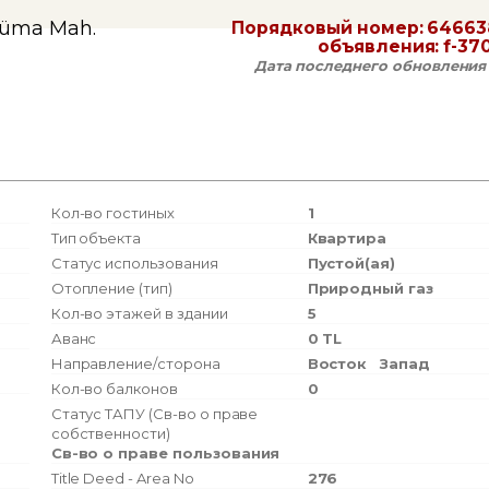
nüma Mah.
Порядковый номер:
64663
объявления:
f-37
Дата последнего обновления
Кол-во гостиных
1
Тип объекта
Квартира
Статус использования
Пустой(ая)
Отопление (тип)
Природный газ
Кол-во этажей в здании
5
Аванс
0 TL
Направление/сторона
Восток
Запад
Кол-во балконов
0
Статус ТАПУ (Св-во о праве
собственности)
Св-во о праве пользования
Title Deed - Area No
276