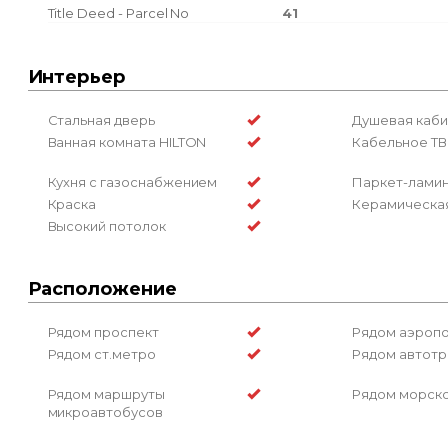
Title Deed - Parcel No
41
Интерьер
Стальная дверь
Душевая каби
Ванная комната HILTON
Кабельное ТВ 
Кухня с газоснабжением
Паркет-лами
Краска
Керамическая
Высокий потолок
Расположение
Рядом проспект
Рядом аэроп
Рядом ст.метро
Рядом автотр
Рядом маршруты
Рядом морско
микроавтобусов