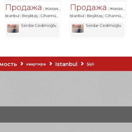
Продажа
Продажа
квартира
Жилая недвижимость
квартира
Жилая недвижимость
Istanbul
Beşiktaş
Cihannüma Mah.
Istanbul
Beşiktaş
Cihannüma Mah.
Serdar Cedimoğlu
Serdar Cedimoğlu
мость
Istanbul
квартира
Şişli