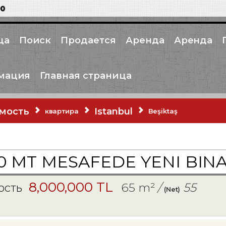
00
ца
Поиск
Продается
Аренда
Аренда
мация
Главная страница
мость
Istanbul
квартира
Beşiktaş
 MT MESAFEDE YENI BINA
8,000,000 TL
65 m²
/
55
ость
(Net)