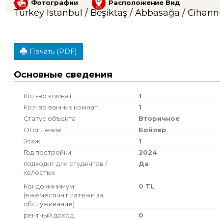
Фотографии
Расположение Вид
Turkey Istanbul / Beşiktaş
/ Abbasağa
/ Cihan
Печать (PDF)
Основные сведения
Кол-во комнат
1
Кол-во ванных комнат
1
Статус объекта
Вторичное
Отопление
Бойлер
Этаж
1
Год постройки
2024
подходит для студентов /
Да
холостых
Кондоминимум
0 TL
(ежемесячн.платежи за
обслуживание)
рентный доход
0