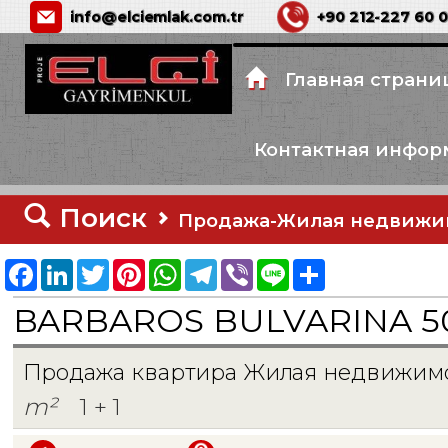
info@elciemlak.com.tr
+90 212-227 60 
Главная страни
Контактная инфор
Поиск
Продажа-Жилая недвижи
Facebook
LinkedIn
Twitter
Pinterest
WhatsApp
Telegram
Viber
Line
Share
BARBAROS BULVARINA 50
Продажа квартира Жилая недвижим
m²
1 + 1