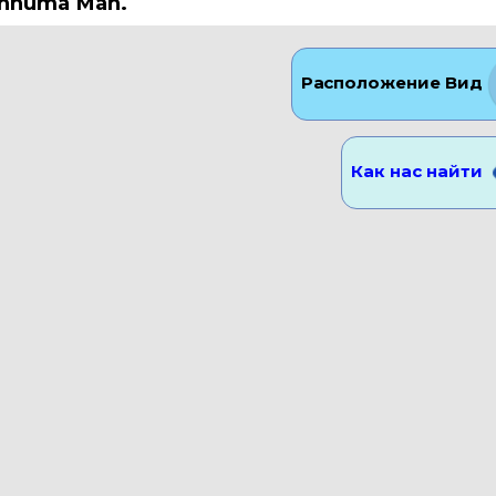
annüma Mah.
Расположение Вид
Как нас найти