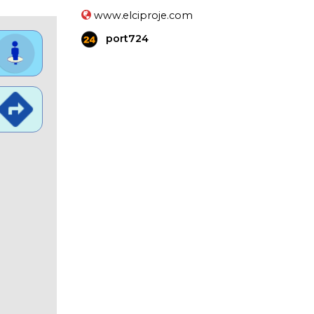
www.elciproje.com
port724