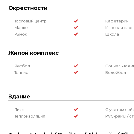
Окрестности
Торговый центр
Кафетерий
Маркет
Игровая пло
Рынок
Школа
Жилой комплекс
Футбол
Социальная и
Теннис
Волейбол
Здание
Лифт
С учетом сей
Теплоизоляция
PVC-рамы / с