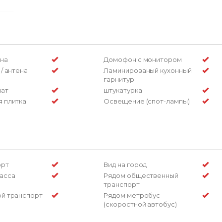
на
Домофон с монитором
/ антена
Ламинированый кухонный
гарнитур
нат
штукатурка
 плитка
Освещение (спот-лампы)
орт
Вид на город
асса
Рядом общественный
транспорт
й транспорт
Рядом метробус
(скоростной автобус)