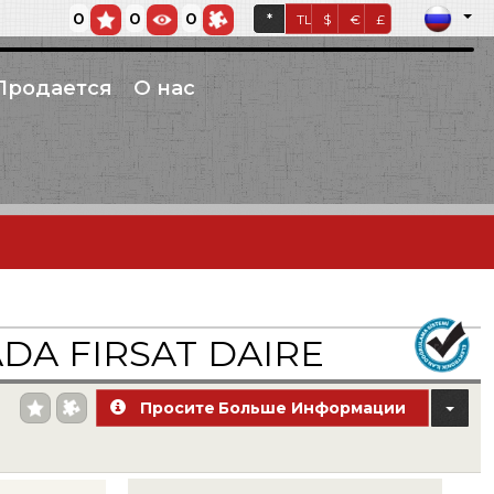
0
0
0
*
TL
$
€
£
Продается
О нас
DA FIRSAT DAIRE
Просите Больше Информации