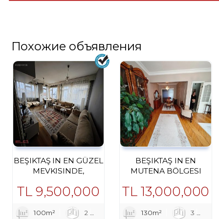
Похожие объявления
BEŞIKTAŞ IN EN GÜZEL
BEŞIKTAŞ IN EN
MEVKISINDE,
MUTENA BÖLGESI
MANZARALI
SERENCEBEY DE
TL
9,500,000
TL
13,000,000
YATIRIMLIK DAIRESI
MÜKEMMEL DAIRE
100m²
2
1
130m²
1
3