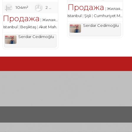
Продажа
104m²
2
1
2
квартира
Жилая недвижимость
Istanbul
Şişli
Cumhuriyet Mah.
Продажа
Жилая недвижимость
квартира
Serdar Cedimoğlu
Istanbul
Beşiktaş
Akat Mah.
Serdar Cedimoğlu