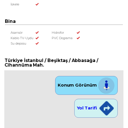
İskele
Bina
Asansör
Hidrofor
Kablo TV-Uydu
PVC Dograma
Su deposu
Türkiye İstanbul / Beşiktaş
/ Abbasağa
/
Cihannüma Mah.
Konum Görünüm
Yol Tarifi