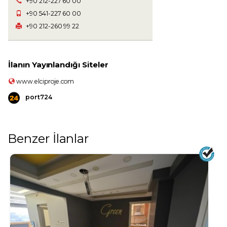
+90 212-227 60 00
+90 541-227 60 00
+90 212-260 99 22
İlanın Yayınlandığı Siteler
www.elciproje.com
port724
Benzer İlanlar