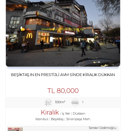
BEŞIKTAŞ IN EN PRESTIJLI AVM SINDE KIRALIK DÜKKAN
TL
80,000
100m²
1
Kiralık
İş Yeri
Dükkan
İstanbul
Beşiktaş
Sinanpaşa Mah.
Serdar Cedimoğlu