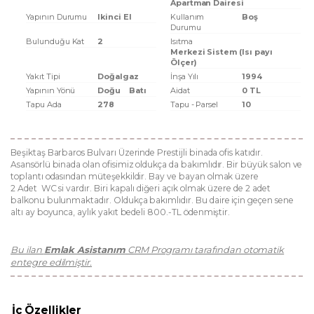
Apartman Dairesi
Yapının Durumu
Ikinci El
Kullanım
Boş
Durumu
Bulunduğu Kat
2
Isıtma
Merkezi Sistem (Isı payı
Ölçer)
Yakıt Tipi
Doğalgaz
İnşa Yılı
1994
Yapının Yönü
Doğu
Batı
Aidat
0 TL
Tapu Ada
278
Tapu - Parsel
10
Beşiktaş Barbaros Bulvarı Üzerinde Prestijli binada ofis katıdır.
Asansörlü binada olan ofisimiz oldukça da bakımlıdır. Bir büyük salon ve
toplantı odasından müteşekkildir. Bay ve bayan olmak üzere
2 Adet WC si vardır. Biri kapalı diğeri açık olmak üzere de 2 adet
balkonu bulunmaktadır. Oldukça bakımlıdır. Bu daire için geçen sene
altı ay boyunca, aylık yakıt bedeli 800.-TL ödenmiştir.
Bu ilan
Emlak Asistanım
CRM Programı tarafından otomatik
entegre edilmiştir.
İç Özellikler