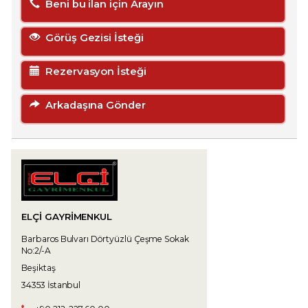
Beni bu ilan için Arayın
Görüş Gezisi İsteği
Rezervasyon İsteği
Arkadaşına Gönder
ELÇİ GAYRİMENKUL
Barbaros Bulvarı Dörtyüzlü Çeşme Sokak
No:2/-A
Beşiktaş
34353 İstanbul