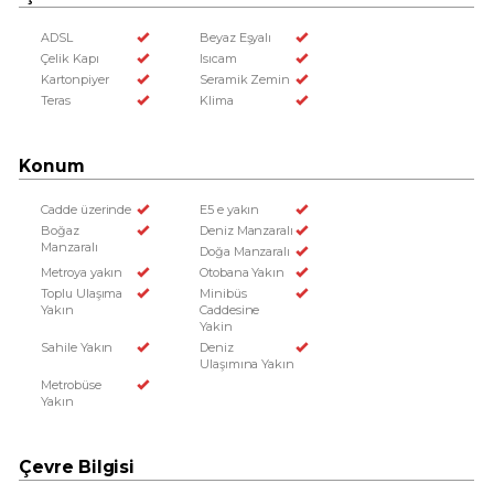
ADSL
Beyaz Eşyalı
Çelik Kapı
Isıcam
Kartonpiyer
Seramik Zemin
Teras
Klima
Konum
Cadde üzerinde
E5 e yakın
Boğaz
Deniz Manzaralı
Manzaralı
Doğa Manzaralı
Metroya yakın
Otobana Yakın
Toplu Ulaşıma
Minibüs
Yakın
Caddesine
Yakin
Sahile Yakın
Deniz
Ulaşımına Yakın
Metrobüse
Yakın
Çevre Bilgisi