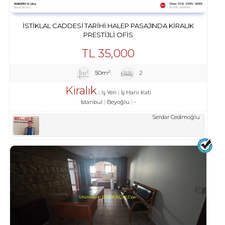
İSTIKLAL CADDESI TARIHI HALEP PASAJINDA KIRALIK
PRESTIJLI OFIS
TL
35,000
50m²
2
Kiralık
İş Yeri
İş Hanı Katı
İstanbul
Beyoğlu
-
Serdar Cedimoğlu