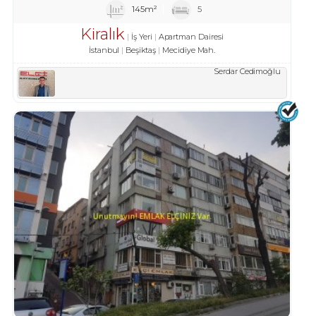
145m²
5
Kiralık
İş Yeri
Apartman Dairesi
İstanbul
Beşiktaş
Mecidiye Mah.
Serdar Cedimoğlu