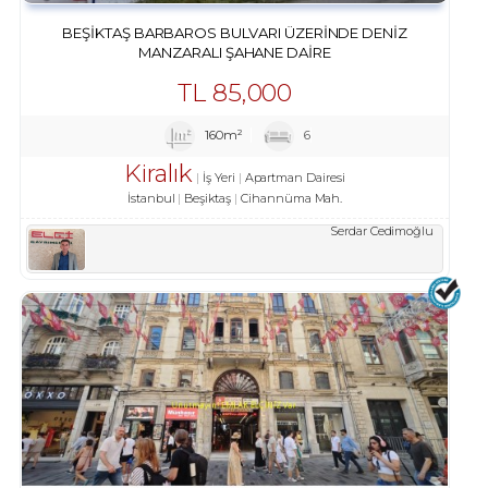
BEŞIKTAŞ BARBAROS BULVARI ÜZERINDE DENIZ
MANZARALI ŞAHANE DAIRE
TL
85,000
160m²
6
Kiralık
İş Yeri
Apartman Dairesi
İstanbul
Beşiktaş
Cihannüma Mah.
Serdar Cedimoğlu