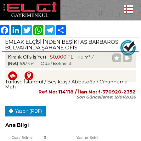
Facebook
LinkedIn
Twitter
WhatsApp
Telegram
Share
EMLAK ELÇISI INDEN BEŞIKTAŞ BARBAROS
BULVARINDA ŞAHANE OFIS
50,000 TL
Kiralık Ofis İş Yeri
110 m²
/
(Net)
100 m²
Oda / Bölme: 3
Türkiye İstanbul / Beşiktaş
/ Abbasağa
/ Cihannüma
Mah.
Ref.No:
114118
/ İlan No:
f-370920-2352
Son Güncelleme:
12/01/2026
Yazdır (PDF)
Ana Bilgi
Oda / Bölme
3
Yapının Şekli