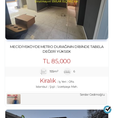
MECIDIYEKÖYDE METRO DURAĞININ DIBINDE TABELA
DEĞERI YÜKSEK
TL
85,000
155m²
6
Kiralık
İş Yeri
Ofis
İstanbul
Şişli
İzzetpaşa Mah.
Serdar Cedimoğlu