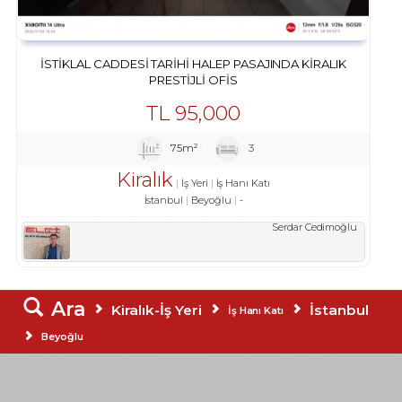
İSTIKLAL CADDESI TARIHI HALEP PASAJINDA KIRALIK
PRESTIJLI OFIS
TL
95,000
75m²
3
Kiralık
İş Yeri
İş Hanı Katı
İstanbul
Beyoğlu
-
Serdar Cedimoğlu
Ara
Kiralık-İş Yeri
İstanbul
İş Hanı Katı
Beyoğlu