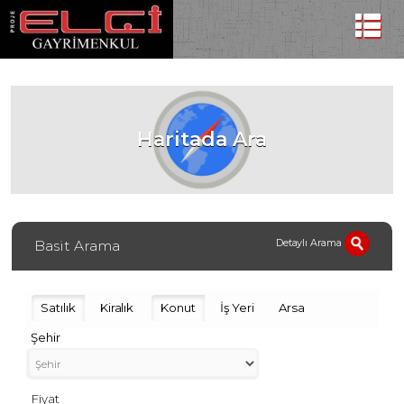
Haritada Ara
Detaylı Arama
Basit Arama
Satılık
Kiralık
Konut
İş Yeri
Arsa
Şehir
Fiyat