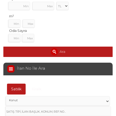
m²
Oda Sayısı
Ara
İlan No İle Ara
Satılık
Kiralık