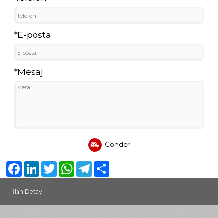
*E-posta
*Mesaj
Gönder
Facebook
LinkedIn
Twitter
WhatsApp
Telegram
Share
İlan Detay