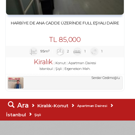
HARBIYE DE ANA CADDE ÜZERINDE FULL EŞYALI DAIRE
TL
85,000
95m²
2
1
1
Kiralık
Konut
Apartman Dairesi
İstanbul
Şişli
Ergenekon Mah.
Serdar Cedimoğlu
Ara
Kiralık-Konut
Apartman Dairesi
İstanbul
Şişli