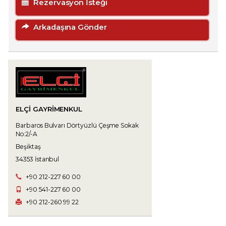
Rezervasyon İsteği
Arkadaşına Gönder
ELÇİ GAYRİMENKUL
Barbaros Bulvarı Dörtyüzlü Çeşme Sokak
No:2/-A
Beşiktaş
34353 İstanbul
+90 212-227 60 00
+90 541-227 60 00
+90 212-260 99 22