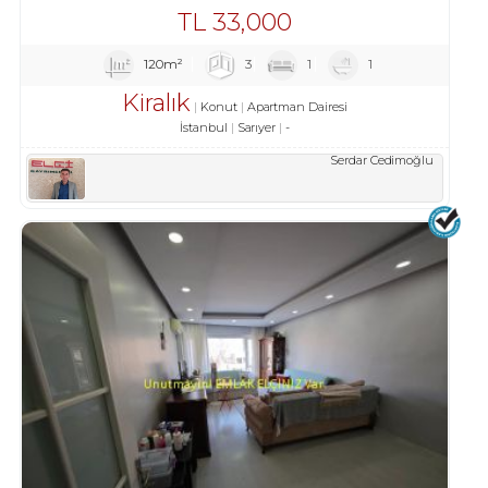
TL
33,000
120m²
3
1
1
Kiralık
Konut
Apartman Dairesi
İstanbul
Sarıyer
-
Serdar Cedimoğlu