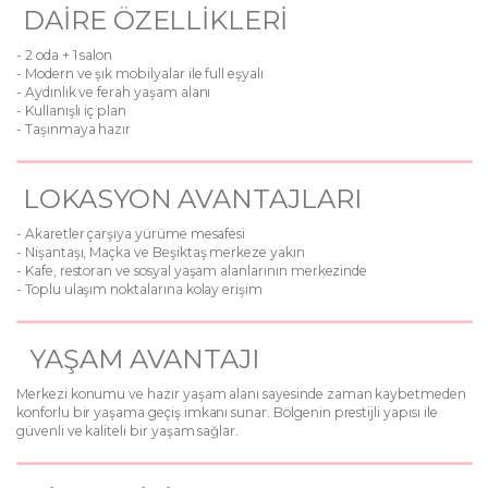
DAİRE ÖZELLİKLERİ
- 2 oda + 1 salon
- Modern ve şık mobilyalar ile full eşyalı
- Aydınlık ve ferah yaşam alanı
- Kullanışlı iç plan
- Taşınmaya hazır
LOKASYON AVANTAJLARI
- Akaretler çarşıya yürüme mesafesi
- Nişantaşı, Maçka ve Beşiktaş merkeze yakın
- Kafe, restoran ve sosyal yaşam alanlarının merkezinde
- Toplu ulaşım noktalarına kolay erişim
YAŞAM AVANTAJI
Merkezi konumu ve hazır yaşam alanı sayesinde zaman kaybetmeden
konforlu bir yaşama geçiş imkanı sunar. Bölgenin prestijli yapısı ile
güvenli ve kaliteli bir yaşam sağlar.