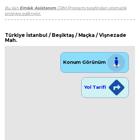
Bu ilan
Emlak Asistanım
CRM Programı tarafından otomatik
entegre edilmiştir.
Türkiye İstanbul / Beşiktaş
/ Maçka
/ Vişnezade
Mah.
Konum Görünüm
Yol Tarifi