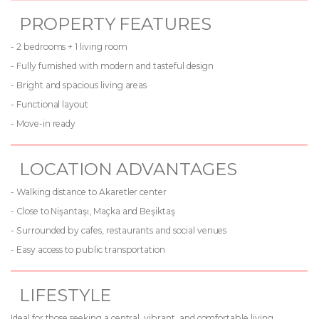
PROPERTY FEATURES
- 2 bedrooms + 1 living room
- Fully furnished with modern and tasteful design
- Bright and spacious living areas
- Functional layout
- Move-in ready
LOCATION ADVANTAGES
- Walking distance to Akaretler center
- Close to Nişantaşı, Maçka and Beşiktaş
- Surrounded by cafes, restaurants and social venues
- Easy access to public transportation
LIFESTYLE
Ideal for those seeking a central, vibrant, and comfortable living