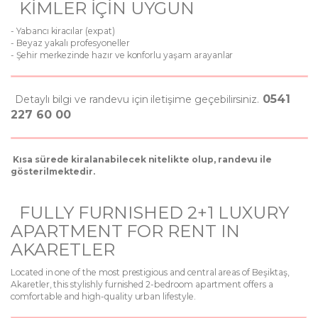
KİMLER İÇİN UYGUN
- Yabancı kiracılar (expat)
- Beyaz yakalı profesyoneller
- Şehir merkezinde hazır ve konforlu yaşam arayanlar
0541
Detaylı bilgi ve randevu için iletişime geçebilirsiniz.
227 60 00
Kısa sürede kiralanabilecek nitelikte olup, randevu ile
gösterilmektedir.
FULLY FURNISHED 2+1 LUXURY
APARTMENT FOR RENT IN
AKARETLER
Located in one of the most prestigious and central areas of Beşiktaş,
Akaretler, this stylishly furnished 2-bedroom apartment offers a
comfortable and high-quality urban lifestyle.