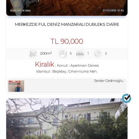
MERKEZDE FUL DENIZ MANZARALI DUBLEKS DAIRE
TL
90,000
200m²
5
1
2
Kiralık
Konut
Apartman Dairesi
İstanbul
Beşiktaş
Cihannüma Mah.
Serdar Cedimoğlu