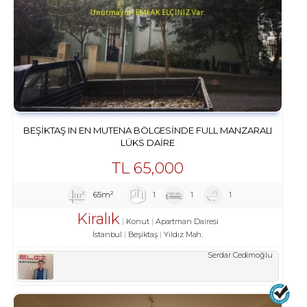
BEŞIKTAŞ IN EN MUTENA BÖLGESINDE FULL MANZARALI
LÜKS DAIRE
TL
65,000
65m²
1
1
1
Kiralık
Konut
Apartman Dairesi
İstanbul
Beşiktaş
Yıldız Mah.
Serdar Cedimoğlu