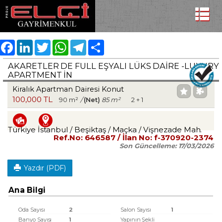
Facebook
LinkedIn
Twitter
WhatsApp
Telegram
Share
AKARETLER DE FULL EŞYALI LÜKS DAIRE -LUXURY
APARTMENT IN
Kiralık Apartman Dairesi Konut
100,000 TL
90 m²
/
(Net)
85 m²
2 + 1
Türkiye İstanbul / Beşiktaş
/ Maçka
/ Vişnezade Mah.
Ref.No:
646587
/ İlan No:
f-370920-2374
Son Güncelleme:
17/03/2026
Yazdır (PDF)
Ana Bilgi
Oda Sayısı
2
Salon Sayısı
1
Banyo Sayısı
1
Yapının Şekli