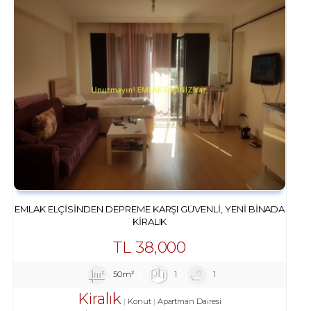
EMLAK ELÇISINDEN DEPREME KARŞI GÜVENLI, YENI BINADA
KIRALIK
TL
38,000
50m²
1
1
Kiralık
Konut
Apartman Dairesi