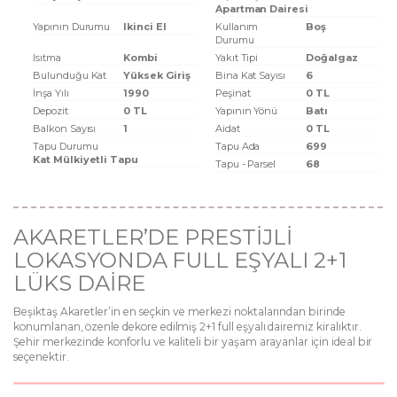
Apartman Dairesi
Yapının Durumu
Ikinci El
Kullanım
Boş
Durumu
Isıtma
Kombi
Yakıt Tipi
Doğalgaz
Bulunduğu Kat
Yüksek Giriş
Bina Kat Sayısı
6
İnşa Yılı
1990
Peşinat
0 TL
Depozit
0 TL
Yapının Yönü
Batı
Balkon Sayısı
1
Aidat
0 TL
Tapu Durumu
Tapu Ada
699
Kat Mülkiyetli Tapu
Tapu - Parsel
68
AKARETLER’DE PRESTİJLİ
LOKASYONDA FULL EŞYALI 2+1
LÜKS DAİRE
Beşiktaş Akaretler’in en seçkin ve merkezi noktalarından birinde
konumlanan, özenle dekore edilmiş 2+1 full eşyalı dairemiz kiralıktır.
Şehir merkezinde konforlu ve kaliteli bir yaşam arayanlar için ideal bir
seçenektir.