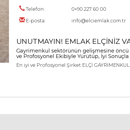
Telefon:
0+90 227 60 00
E-posta:
info@elciemlak.com.tr
UNUTMAYIN! EMLAK ELÇİNİZ VA
Gayrimenkul sektörünün gelişmesine öncü şir
ve Profosyonel Ekibiyle Yürütüp, İyi Sonuçla
En iyi ve Profosyonel Şirket ELÇİ GAYRİMENKUL