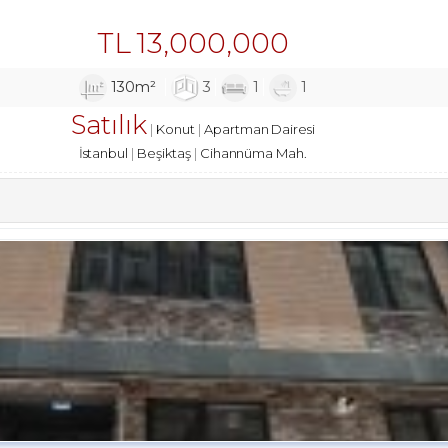
TL
13,000,000
130m²
3
1
1
Satılık
Konut
Apartman Dairesi
İstanbul
Beşiktaş
Cihannüma Mah.