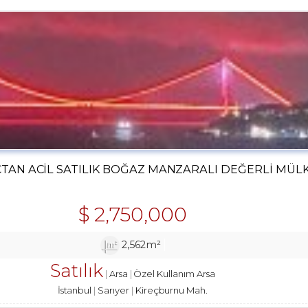
ÇTAN ACIL SATILIK BOĞAZ MANZARALI DEĞERLI MÜL
$
2,750,000
2,562m²
Satılık
Arsa
Özel Kullanım Arsa
İstanbul
Sarıyer
Kireçburnu Mah.