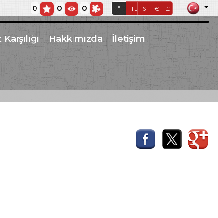
0
0
0
*
TL
$
€
£
 Karşılığı
Hakkımızda
İletişim