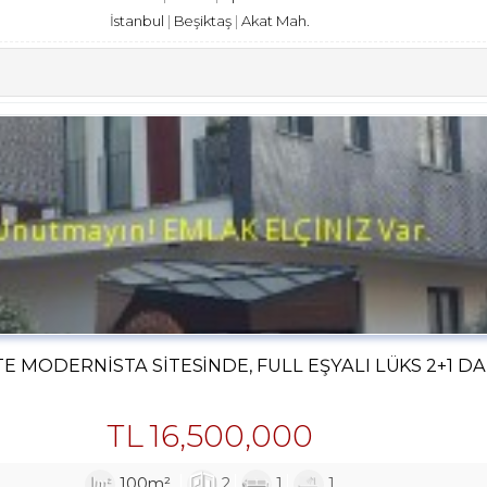
İstanbul
Beşiktaş
Akat Mah.
 MODERNISTA SITESINDE, FULL EŞYALI LÜKS 2+1 DA
TL
16,500,000
100m²
2
1
1