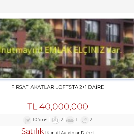
FIRSAT, AKATLAR LOFTSTA 2+1 DAIRE
TL
40,000,000
104m²
2
1
2
Satılık
Konut
Apartman Dairesi