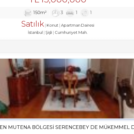
150m²
3
1
1
Satılık
Konut
Apartman Dairesi
İstanbul
Şişli
Cumhuriyet Mah.
N EN MUTENA BÖLGESI SERENCEBEY DE MÜKEMMEL 