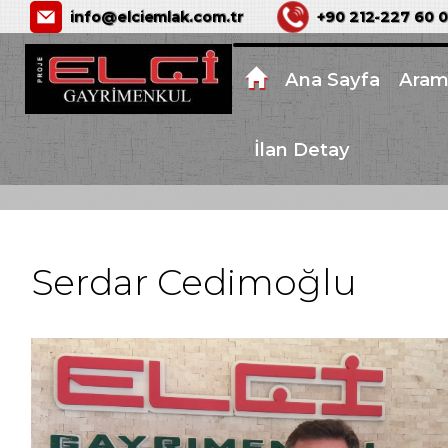
ELÇİ GAYRİMENKUL
info@elciemlak.com.tr
+90 212-227 60 
Ana Sayfa
Aram
İlan Detay
Serdar Cedimoğlu