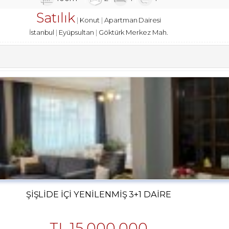
Satılık
Konut
Apartman Dairesi
İstanbul
Eyüpsultan
Göktürk Merkez Mah.
ŞIŞLIDE İÇI YENILENMIŞ 3+1 DAIRE
TL
15,000,000